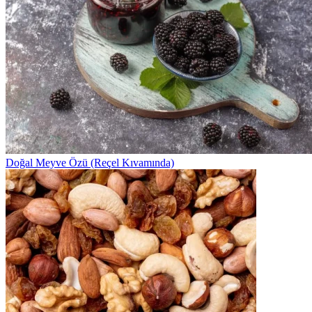
Doğal Meyve Özü (Reçel Kıvamında)