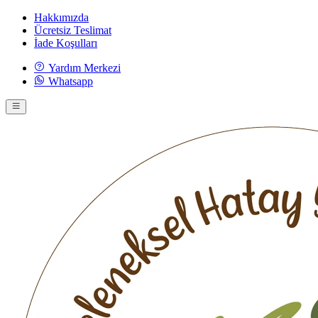
Hakkımızda
Ücretsiz Teslimat
İade Koşulları
Yardım Merkezi
Whatsapp