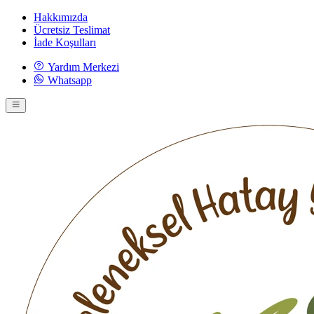
Hakkımızda
Ücretsiz Teslimat
İade Koşulları
Yardım Merkezi
Whatsapp