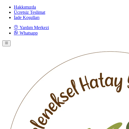
Hakkımızda
Ücretsiz Teslimat
İade Koşulları
Yardım Merkezi
Whatsapp