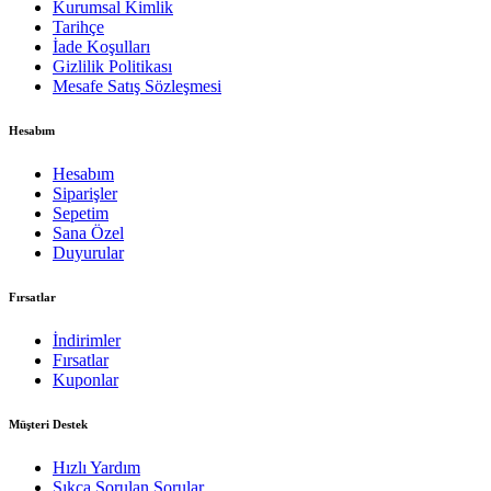
Kurumsal Kimlik
Tarihçe
İade Koşulları
Gizlilik Politikası
Mesafe Satış Sözleşmesi
Hesabım
Hesabım
Siparişler
Sepetim
Sana Özel
Duyurular
Fırsatlar
İndirimler
Fırsatlar
Kuponlar
Müşteri Destek
Hızlı Yardım
Sıkça Sorulan Sorular