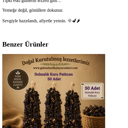
Tıpkı eski günlerin lezzeti gibi…
Yemeğe değil, gönüllere dokunur.
Sevgiyle hazırlandı, afiyetle yensin. 🌞🍆🌶️
Benzer Ürünler