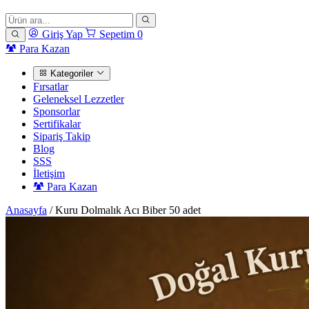
Giriş Yap
Sepetim
0
Para Kazan
Kategoriler
Fırsatlar
Geleneksel Lezzetler
Sponsorlar
Sertifikalar
Sipariş Takip
Blog
SSS
İletişim
Para Kazan
Anasayfa
/
Kuru Dolmalık Acı Biber 50 adet