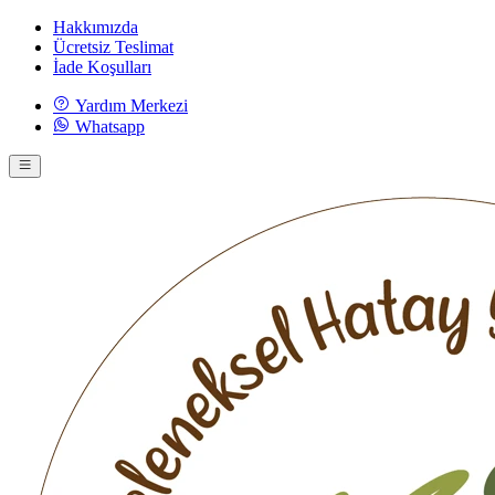
Hakkımızda
Ücretsiz Teslimat
İade Koşulları
Yardım Merkezi
Whatsapp